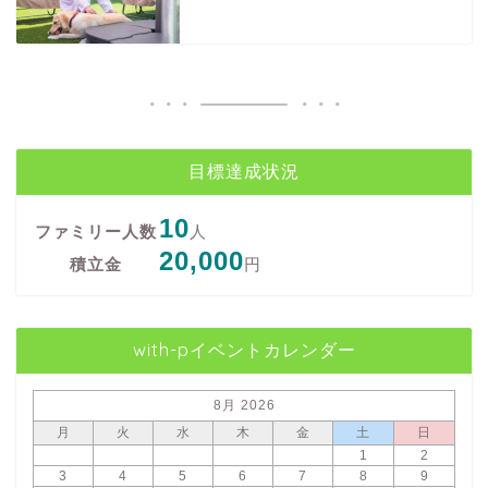
目標達成状況
10
ファミリー人数
人
20,000
積立金
円
with-pイベントカレンダー
8月 2026
月
火
水
木
金
土
日
1
2
3
4
5
6
7
8
9