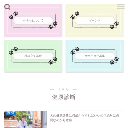
with-pについて
イベント
積み立て基金
サポーター募集
― TAG ―
健康診断
BLOG
犬の健康診断は何歳からすればいいの？絶対に必
要なのかも考察